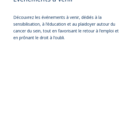
Découvrez les événements à venir, dédiés à la
sensibilisation, à l’éducation et au plaidoyer autour du
cancer du sein, tout en favorisant le retour à l’emploi et
en prônant le droit à l’oubli.
EDB SYMPOSIUM 2026 -
Mieux vaut prévenir que
guérir: Agir ensemble pour
transformer l'avenir du
cancer du sein
Samedi, October 3, 2026
S'inscrire